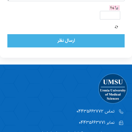
ارسال نظر
تماس
04435662772
نمابر
04435663771