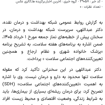
- کد خبر : 29058
- گروه خبری : آخرین اخبار,برگزیده ها,گالری عکس
نظارت بر مواد غذایی
- تعداد نظرات : 0
مرکز مشاوره بیماری های رفتاری
حراست
واحد ارائه واکسیناسیون هاری
دبیرخانه مرکزی
به گزارش روابط عمومی شبکه بهداشت و درمان نقده،
کارشناسان واحدبیماریها
دکتر عبداللهی، سرپرست شبکه بهداشت و درمان، در
امور حقوقی
سخنان پیش از خطبه‌های نماز جمعه مورخ ۱ خرداد ۱۴۰۵،
واحد آموزش و ارتقا سلامت
امور رفاهی
ضمن اشاره به برنامه‌های هفته سلامت، به تشریح برنامه
آموزشگاه بهورزی
کارگزینی
«پزشک خانواده شهری و نظام ارجاع و همچنین
آزمایشگاه مرکزی
تعیین‌کننده‌های اجتماعی سلامت » پرداخت.
کارشناسان
واحد سلامت محیط و کار
دکتر عبداللهی در این سخنرانی تأکید کرد که مقوله
کارشناسان واحد سلامت محیط کار
سلامت تنها محدود به دارو و درمان نیست. وی با اشاره
به اهمیت «تعیین‌کننده‌های اجتماعی سلامت» (SDH)
واحد سلامت روان
تصریح کرد: برای درمان ریشه‌ای بسیاری از بیماری‌ها، باید
تدارکات دارویی
به شرایط زندگی، وضعیت اقتصادی و محیط زیست افراد
تجهیزات پزشکی